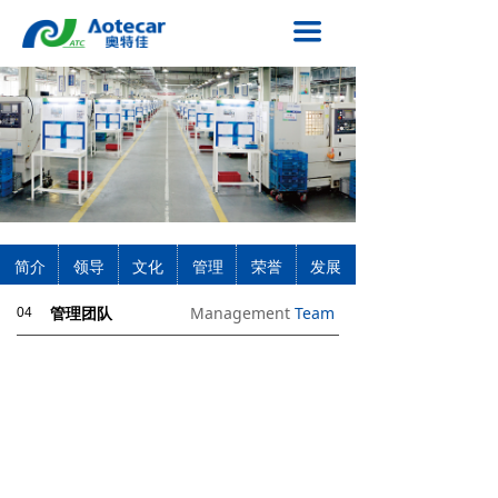
网站首页
끀
关于奥特佳
新闻中心
产业格局
技术创新
简介
领导
文化
管理
荣誉
发展
投资者关系
Management
Team
04
管理团队
招标公告
联系我们