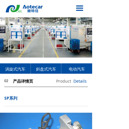
网站首页
끀
关于奥特佳
新闻中心
产业格局
技术创新
涡旋式汽车
斜盘式汽车
电动汽车
投资者关系
Product
Details
02
产品详情页
招标公告
联系我们
SP系列