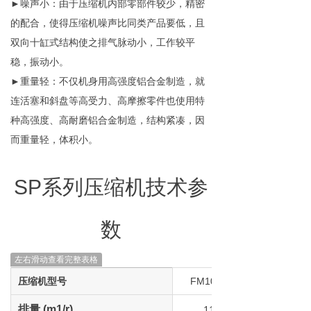
►噪声小：由于压缩机内部零部件较少，精密
的配合，使得压缩机噪声比同类产品要低，且
双向十缸式结构使之排气脉动小，工作较平
稳，振动小。
►重量轻：不仅机身用高强度铝合金制造，就
连活塞和斜盘等高受力、高摩擦零件也使用特
种高强度、高耐磨铝合金制造，结构紧凑，因
而重量轻，体积小。
SP系列
压缩机
技术参
数
左右滑动查看完整表格
压缩机型号
FM10G11
110
排量 (m1/r)