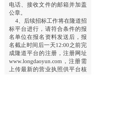
电话、接收文件的邮箱并加盖
公章。
4
、后续招标工作将在隆道招
标平台进行，请符合条件的报
名单位在报名资料发送后，报
名截止时间后一天12:00之前完
成隆道平台的注册，注册网址
www.longdaoyun.com，注册需
上传最新的营业执照供平台核
验（营业执照打印出来后手动
盖公章，扫描后上传），平台
核验通过后才能接收到邀请，
参与后续投标工作。不按时注
册将无法参与投标。
5
、本项目不接受联合体投
标。
五、联系方式